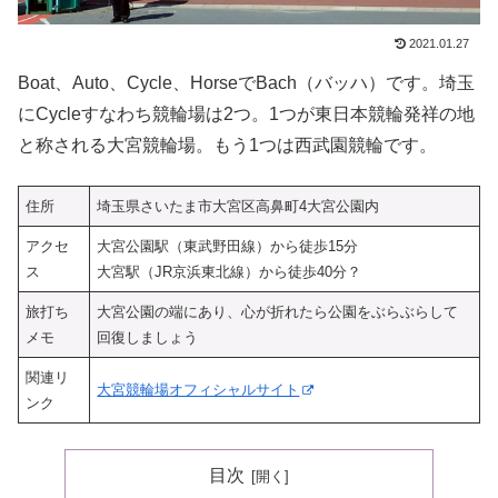
2021.01.27
Boat、Auto、Cycle、HorseでBach（バッハ）です。埼玉
にCycleすなわち競輪場は2つ。1つが東日本競輪発祥の地
と称される大宮競輪場。もう1つは西武園競輪です。
住所
埼玉県さいたま市大宮区高鼻町4大宮公園内
アクセ
大宮公園駅（東武野田線）から徒歩15分
ス
大宮駅（JR京浜東北線）から徒歩40分？
旅打ち
大宮公園の端にあり、心が折れたら公園をぶらぶらして
メモ
回復しましょう
関連リ
大宮競輪場オフィシャルサイト
ンク
目次