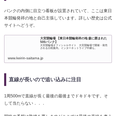
バンクの内側に目立つ看板が設置されていて、ここは東日
本競輪発祥の地と自己主張しています。詳しい歴史は公式
サイトへどうぞ。
大宮競輪場 【東日本競輪発祥の地 森に囲まれた
500バンク】
大宮競輪場オフィシャルサイト 大宮競輪場で開催・発売
される日程案内。インターネットライブ中継も。
www.keirin-saitama.jp
直線が長いので追い込みに注目
1周500mで直線が長く最後の最後までドキドキです。そ
して当たらない．．．