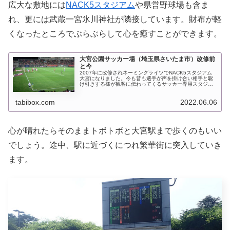
広大な敷地には
NACK5スタジアム
や県営野球場も含ま
れ、更には武蔵一宮氷川神社が隣接しています。財布が軽
くなったところでぶらぶらして心を癒すことができます。
大宮公園サッカー場（埼玉県さいたま市）改修前
と今
2007年に改修されネーミングライツでNACK5スタジアム
大宮になりました。今も昔も選手が声を掛け合い相手と駆
け引きする様が観客に伝わってくるサッカー専用スタジア
ムです。スタンドが大きすぎることもなくどの座席でも生
観戦の迫力を味わえます。こ...
tabibox.com
2022.06.06
心が晴れたらそのままトボトボと大宮駅まで歩くのもいい
でしょう。途中、駅に近づくにつれ繁華街に突入していき
ます。