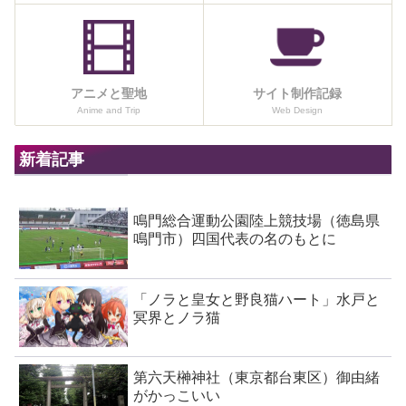
アニメと聖地
サイト制作記録
Anime and Trip
Web Design
新着記事
鳴門総合運動公園陸上競技場（徳島県
鳴門市）四国代表の名のもとに
「ノラと皇女と野良猫ハート」水戸と
冥界とノラ猫
第六天榊神社（東京都台東区）御由緒
がかっこいい