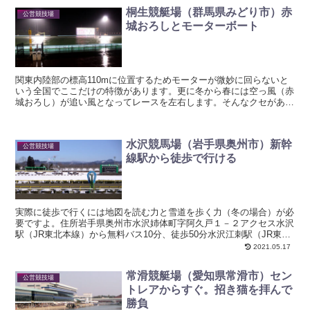
桐生競艇場（群馬県みどり市）赤
公営競技場
城おろしとモーターボート
関東内陸部の標高110mに位置するためモーターが微妙に回らないと
いう全国でここだけの特徴があります。更に冬から春には空っ風（赤
城おろし）が追い風となってレースを左右します。そんなクセがあっ
てオールナイター開催のボートレース桐生こと桐生競艇場...
水沢競馬場（岩手県奥州市）新幹
公営競技場
線駅から徒歩で行ける
実際に徒歩で行くには地図を読む力と雪道を歩く力（冬の場合）が必
要ですよ。住所岩手県奥州市水沢姉体町字阿久戸１－２アクセス水沢
駅（JR東北本線）から無料バス10分、徒歩50分水沢江刺駅（JR東北
新幹線）から徒歩40分旅打ちメモ駅からの道中の買...
2021.05.17
常滑競艇場（愛知県常滑市）セン
公営競技場
トレアからすぐ。招き猫を拝んで
勝負