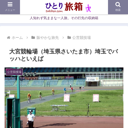
メニュー
検索
人知れず気ままな一人旅。その行先の収納箱
ホーム
賑やかな旅先
公営競技場
大宮競輪場（埼玉県さいたま市）埼玉でバ
ッハといえば
公営競技場