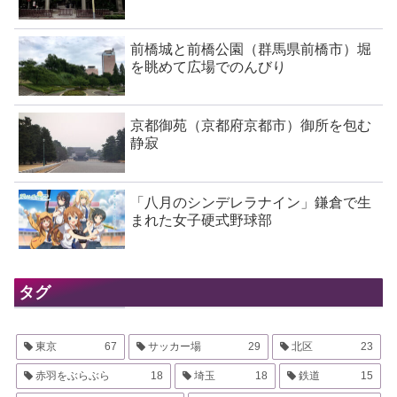
前橋城と前橋公園（群馬県前橋市）堀
を眺めて広場でのんびり
京都御苑（京都府京都市）御所を包む
静寂
「八月のシンデレラナイン」鎌倉で生
まれた女子硬式野球部
タグ
東京
67
サッカー場
29
北区
23
赤羽をぶらぶら
18
埼玉
18
鉄道
15