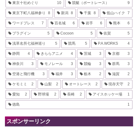
東京十社めぐり
10
競艇（ボートレース）
9
東京下町八福神参り
8
新潟
8
千葉
8
低山ハイク
7
ワードプレス
7
百名城
6
岩手
6
熊本
6
プラグイン
5
Cocoon
5
佐賀
5
浅草名所七福神巡り
5
競馬
5
P.A.WORKS
4
静岡
4
きららアニメ
4
茨城
3
京都
3
神奈川
3
モノレール
3
競輪
3
群馬
3
空港と飛行機
3
福井
3
栃木
2
滋賀
2
ケモミミ
2
山梨
2
オートレース
2
現存天守
2
愛知
2
野球場
2
長崎
2
アイスホッケー場
1
徳島
1
スポンサーリンク