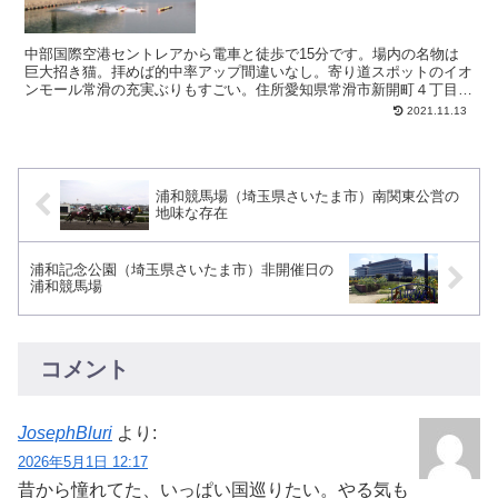
中部国際空港セントレアから電車と徒歩で15分です。場内の名物は
巨大招き猫。拝めば的中率アップ間違いなし。寄り道スポットのイオ
ンモール常滑の充実ぶりもすごい。住所愛知県常滑市新開町４丁目１
１１アクセス常滑駅（名鉄空港線）から徒歩10分無料駐車...
2021.11.13
浦和競馬場（埼玉県さいたま市）南関東公営の
地味な存在
浦和記念公園（埼玉県さいたま市）非開催日の
浦和競馬場
コメント
JosephBluri
より:
2026年5月1日 12:17
昔から憧れてた、いっぱい国巡りたい。やる気も