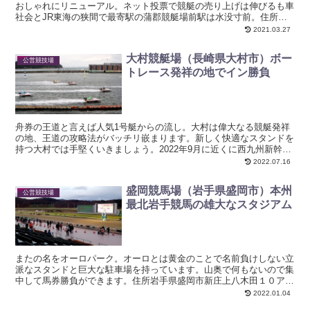
おしゃれにリニューアル。ネット投票で競艇の売り上げは伸びるも車
社会とJR東海の狭間で最寄駅の蒲郡競艇場前駅は水没寸前。住所愛
知県蒲郡市竹谷町太田新田１−１アクセス三河塩津駅（JR...
2021.03.27
大村競艇場（長崎県大村市）ボー
公営競技場
トレース発祥の地でイン勝負
舟券の王道と言えば人気1号艇からの流し。大村は偉大なる競艇発祥
の地、王道の攻略法がバッチリ嵌まります。新しく快適なスタンドを
持つ大村では手堅くいきましょう。2022年9月に近くに西九州新幹線
の新大村駅が開業するので少し賑やかになるかも。住所...
2022.07.16
盛岡競馬場（岩手県盛岡市）本州
公営競技場
最北岩手競馬の雄大なスタジアム
またの名をオーロパーク。オーロとは黄金のことで名前負けしない立
派なスタンドと巨大な駐車場を持っています。山奥で何もないので集
中して馬券勝負ができます。住所岩手県盛岡市新庄上八木田１０アク
セス盛岡駅（JR東北本線）から無料バス30分無料駐車場...
2022.01.04