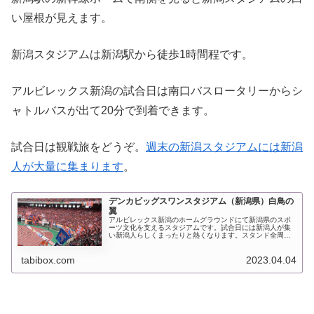
い屋根が見えます。
新潟スタジアムは新潟駅から徒歩1時間程です。
アルビレックス新潟の試合日は南口バスロータリーからシ
ャトルバスが出て20分で到着できます。
試合日は観戦旅をどうぞ。
週末の新潟スタジアムには新潟
人が大量に集まります
。
デンカビッグスワンスタジアム（新潟県）白鳥の
翼
アルビレックス新潟のホームグラウンドにて新潟県のスポ
ーツ文化を支えるスタジアムです。試合日には新潟人が集
い新潟人らしくまったりと熱くなります。スタンド全周を
覆う白く波打つ屋根がちょっと自慢です。国体に向けて建
設されていましたが、2002年ワ...
tabibox.com
2023.04.04