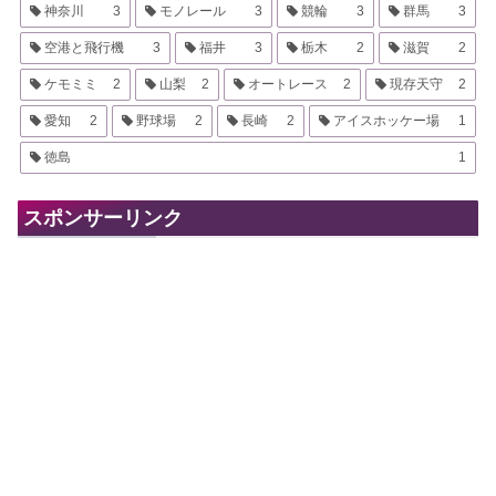
神奈川
3
モノレール
3
競輪
3
群馬
3
空港と飛行機
3
福井
3
栃木
2
滋賀
2
ケモミミ
2
山梨
2
オートレース
2
現存天守
2
愛知
2
野球場
2
長崎
2
アイスホッケー場
1
徳島
1
スポンサーリンク