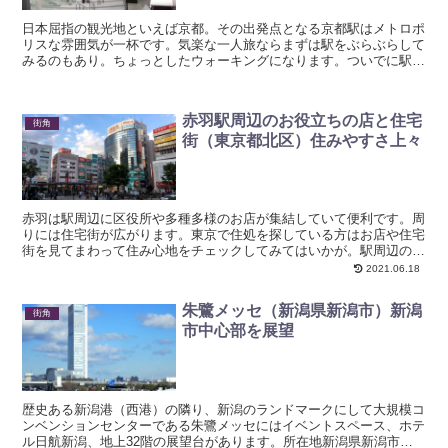
日本屈指の観光地といえば京都。その出発点となる京都駅はメトロポ
リスな雰囲気が一杯です。気楽な一人旅ならまずは駅をぶらぶらして
みるのもあり。ちょっとしたウォーキングになります。ついでに駅前
の京都タワーのお話も少し書いておきます。住所京都府京都...
赤羽駅周辺のお役立ちの店と住宅
街角
街（東京都北区）住みやすさ上々
赤羽は駅周辺に区役所や多種多様のお店が集結していて便利です。周
りには住宅街が広がります。東京で住処を探している方はお店や住宅
街を見てまわって住み心地をチェックしてみてはいかが。駅周辺のお
役立ちのお店一覧住んで一番はじめに行くところは区役所と...
2021.06.18
朱鷺メッセ（新潟県新潟市）新潟
街角
市中心部を展望
歴史ある新潟港（西港）の隣り、新潟のランドマークにして大規模コ
ンベンションセンターである朱鷺メッセにはイベントスペース、ホテ
ル日航新潟、地上32階の展望台があります。所在地新潟県新潟市中