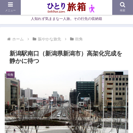
メニュー
検索
人知れず気ままな一人旅。その行先の収納箱
ホーム
賑やかな旅先
街角
新潟駅南口（新潟県新潟市）高架化完成を
静かに待つ
街角