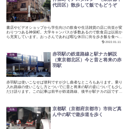
代田区）散歩して飯でもどうぞ
書店やビデオショップから学生向けの飲食や生活雑貨の店に街並が変
わりつつある神保町。大学キャンパスが多数あるので飲食店は以前か
ら充実しています。おっさんであれば暇な休日に街を歩き飯を食べて
ノスタルジーな時を過ごせます。最新スポットはないので若...
2022.01.11
赤羽駅の鉄道路線と駅ナカ解説
街角
（東京都北区）今と昔と将来の赤
羽駅
赤羽駅は使いこなせば便利ですが少し曲者なところもあります。乗り
入れ路線の使いこなし方とついでに昔と将来の駅の姿についても少し
だけ語ります。この記事は前半が鉄道路線、後半が駅ナカの話です。
駅ナカのエキュートなどの話から読みたい方はこのリンクを...
京都駅（京都府京都市）市街ど真
街角
ん中の駅で遊歩道を歩く