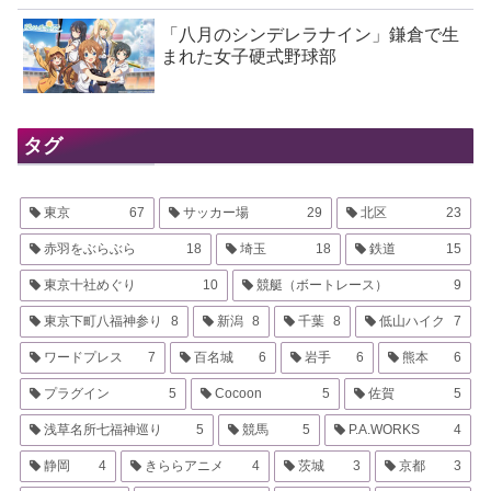
「八月のシンデレラナイン」鎌倉で生
まれた女子硬式野球部
タグ
東京
67
サッカー場
29
北区
23
赤羽をぶらぶら
18
埼玉
18
鉄道
15
東京十社めぐり
10
競艇（ボートレース）
9
東京下町八福神参り
8
新潟
8
千葉
8
低山ハイク
7
ワードプレス
7
百名城
6
岩手
6
熊本
6
プラグイン
5
Cocoon
5
佐賀
5
浅草名所七福神巡り
5
競馬
5
P.A.WORKS
4
静岡
4
きららアニメ
4
茨城
3
京都
3