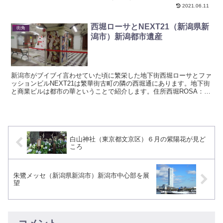
央区万代島６－１最寄駅新潟駅から徒歩25分新潟駅から路...
2021.06.11
西堀ローサとNEXT21（新潟県新
街角
潟市）新潟都市遺産
新潟市がブイブイ言わせていた頃に繁栄した地下街西堀ローサとファ
ッションビルNEXT21は繁華街古町の隣の西堀通にあります。地下街
と商業ビルは都市の華ということで紹介します。住所西堀ROSA：新
潟県新潟市中央区西堀前通6番町894-1NEXT...
白山神社（東京都文京区）６月の紫陽花が見ど
ころ
朱鷺メッセ（新潟県新潟市）新潟市中心部を展
望