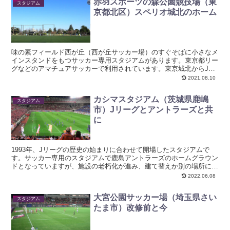
赤羽スポーツの森公園競技場（東
スタジアム
京都北区）スペリオ城北のホーム
味の素フィールド西が丘（西が丘サッカー場）のすぐそばに小さなメ
インスタンドをもつサッカー専用スタジアムがあります。東京都リー
グなどのアマチュアサッカーで利用されています。東京城北からJリ
ーグを目指しているスペリオ城北のホームグラウンドです。...
2021.08.10
カシマスタジアム（茨城県鹿嶋
スタジアム
市）Jリーグとアントラーズと共
に
1993年、Jリーグの歴史の始まりに合わせて開場したスタジアムで
す。サッカー専用のスタジアムで鹿島アントラーズのホームグラウン
ドとなっていますが、施設の老朽化が進み、建て替えか別の場所に新
設かスタジアムの未来に関して現在議論が行われています...
2022.06.08
大宮公園サッカー場（埼玉県さい
スタジアム
たま市）改修前と今