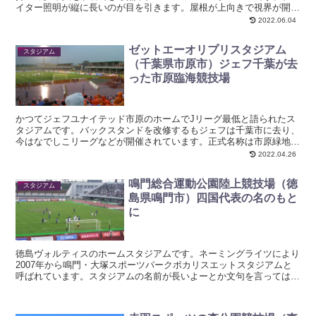
イター照明が縦に長いのが目を引きます。屋根が上向きで視界が開け
ているので九州らしい晴天の日は気持ちよく観戦できます。...
2022.06.04
ゼットエーオリプリスタジアム
スタジアム
（千葉県市原市）ジェフ千葉が去
った市原臨海競技場
かつてジェフユナイテッド市原のホームでJリーグ最低と語られたス
タジアムです。バックスタンドを改修するもジェフは千葉市に去り、
今はなでしこリーグなどが開催されています。正式名称は市原緑地運
動公園臨海競技場です。住所千葉県市原市岩崎５３６アクセ...
2022.04.26
鳴門総合運動公園陸上競技場（徳
スタジアム
島県鳴門市）四国代表の名のもと
に
徳島ヴォルティスのホームスタジアムです。ネーミングライツにより
2007年から鳴門・大塚スポーツパークポカリスエットスタジアムと
呼ばれています。スタジアムの名前が長いよーとか文句を言ってはい
けません。JFL時代から続く大塚製薬の長年のサポート...