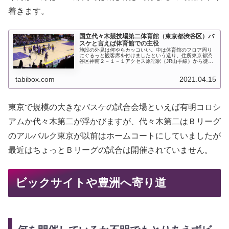
着きます。
国立代々木競技場第二体育館（東京都渋谷区）バ
スケと言えば体育館での主役
施設の外見は何やらカッコいい。中は体育館のフロア周り
にぐるっと観客席を付けましたという造り。住所東京都渋
谷区神南２－１－１アクセス原宿駅（JR山手線）から徒歩
5分明治神宮前駅（東京メトロ千代田線）から徒歩10分ぶ
ら旅メモ今も昔もバスケの中心...
tabibox.com
2021.04.15
東京で規模の大きなバスケの試合会場といえば有明コロシ
アムか代々木第二が浮かびますが、代々木第二はＢリーグ
のアルバルク東京が以前はホームコートにしていましたが
最近はちょっとＢリーグの試合は開催されていません。
ビックサイトや豊洲へ寄り道