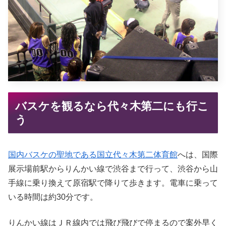
バスケを観るなら代々木第二にも行こ
う
国内バスケの聖地である国立代々木第二体育館
へは、国際
展示場前駅からりんかい線で渋谷まで行って、渋谷から山
手線に乗り換えて原宿駅で降りて歩きます。電車に乗って
いる時間は約30分です。
りんかい線はＪＲ線内では飛び飛びで停まるので案外早く