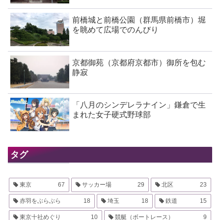
前橋城と前橋公園（群馬県前橋市）堀
を眺めて広場でのんびり
京都御苑（京都府京都市）御所を包む
静寂
「八月のシンデレラナイン」鎌倉で生
まれた女子硬式野球部
タグ
東京
67
サッカー場
29
北区
23
赤羽をぶらぶら
18
埼玉
18
鉄道
15
東京十社めぐり
10
競艇（ボートレース）
9