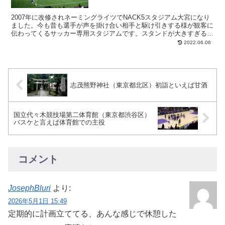
2007年に改修されネーミングライツでNACK5スタジアム大宮になり
ました。今も昔も選手が声を掛け合い相手と駆け引きする様が観客に
伝わってくるサッカー専用スタジアムです。スタンドが大きすぎるこ
ともなくどの座席でも生観戦の迫力を味わえます。こ...
2022.06.06
志茂熊野神社（東京都北区）初詣といえば甘酒
国立代々木競技場第二体育館（東京都渋谷区）
バスケと言えば体育館での主役
コメント
JosephBluri
より:
2026年5月1日 15:49
定期的に計画立ててる、あんな感じで休憩した