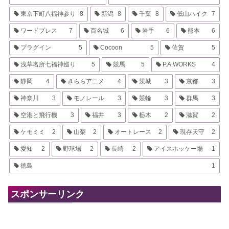
東京下町八福神参り
8
新潟
8
千葉
8
低山ハイク
7
ワードプレス
7
百名城
6
岩手
6
熊本
6
プラグイン
5
Cocoon
5
佐賀
5
浅草名所七福神巡り
5
競馬
5
P.A.WORKS
4
静岡
4
きららアニメ
4
茨城
3
京都
3
神奈川
3
モノレール
3
競輪
3
群馬
3
空港と飛行機
3
福井
3
栃木
2
滋賀
2
ケモミミ
2
山梨
2
オートレース
2
現存天守
2
愛知
2
野球場
2
長崎
2
アイスホッケー場
1
徳島
1
スポンサーリンク