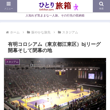
メニュー
検索
人知れず気ままな一人旅。その行先の収納箱
ホーム
賑やかな旅先
スタジアム
有明コロシアム（東京都江東区）bjリーグ
開幕そして閉幕の地
スタジアム