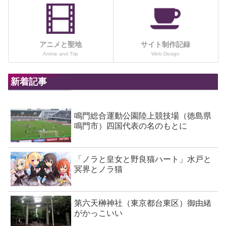
アニメと聖地
サイト制作記録
Anime and Trip
Web Design
新着記事
鳴門総合運動公園陸上競技場（徳島県
鳴門市）四国代表の名のもとに
「ノラと皇女と野良猫ハート」水戸と
冥界とノラ猫
第六天榊神社（東京都台東区）御由緒
がかっこいい