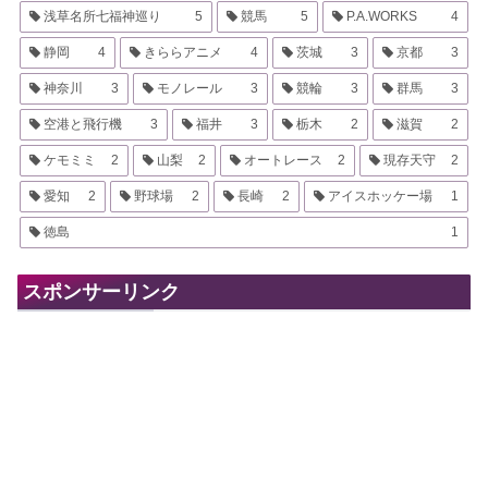
浅草名所七福神巡り
5
競馬
5
P.A.WORKS
4
静岡
4
きららアニメ
4
茨城
3
京都
3
神奈川
3
モノレール
3
競輪
3
群馬
3
空港と飛行機
3
福井
3
栃木
2
滋賀
2
ケモミミ
2
山梨
2
オートレース
2
現存天守
2
愛知
2
野球場
2
長崎
2
アイスホッケー場
1
徳島
1
スポンサーリンク