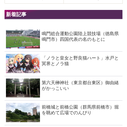
新着記事
鳴門総合運動公園陸上競技場（徳島県
鳴門市）四国代表の名のもとに
「ノラと皇女と野良猫ハート」水戸と
冥界とノラ猫
第六天榊神社（東京都台東区）御由緒
がかっこいい
前橋城と前橋公園（群馬県前橋市）堀
を眺めて広場でのんびり