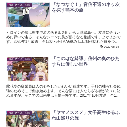
「なつなぐ！」音信不通のネッ友
癒しアニメと聖地
を探す熊本の旅
ヒロインの旅は熊本空港のある田舎町から天草諸島へ。友達に会うた
めに夢中で走る、そんなシーンに胸が熱くなる物語です。よかよかで
す。2020年1月放送 全12話×5分IMAGICA Lab.制作切れた縁をつな
ぐ旅の物語ヒロインの親友探しは熊本の...
2022.08.28
「このはな綺譚」信州の奥のひた
癒しアニメと聖地
すらに優しい世界
此花亭の従業員は人の姿をしたかわいい狐達です。子狐の柚も社会勉
強のためそこで働き始めます。そんな宿には人ならざる者が次々に訪
れますが、そこでの出来事は人情一杯です。2017年10月放送 全12
話×30分Lerche制作この世とあの世の境界の...
「ヤマノススメ」女子高生ゆるふ
癒しアニメと聖地
わ山巡りの旅