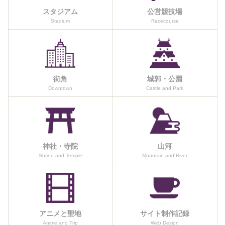
スタジアム
公営競技場
Stadium
Racecourse
街角
城郭・公園
Downtown
Castle and Park
神社・寺院
山河
Shrine and Temple
Mountain and River
アニメと聖地
サイト制作記録
Anime and Trip
Web Design