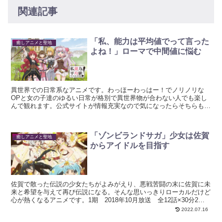
関連記事
「私、能力は平均値でって言った
癒しアニメと聖地
よね！」ローマで中間値に悩む
異世界での日常系なアニメです。わっほーわっはー！でノリノリな
OPと女の子達のゆるい日常が格別で異世界物が合わない人でも楽し
んで観れます。公式サイトが情報充実なので気になったらそちらもチ
ェックすべし。2019年10月放送 全12話×30分pr...
「ゾンビランドサガ」少女は佐賀
癒しアニメと聖地
からアイドルを目指す
佐賀で散った伝説の少女たちがよみがえり、悪戦苦闘の末に佐賀に未
来と希望を与えて再び伝説になる。そんな思いっきりローカルだけど
心が熱くなるアニメです。1期 2018年10月放送 全12話×30分2
期 2021年4月放送 全12話×30分MAP...
2022.07.16