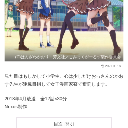
(C)はんざわかおり・芳文社／こみっくがーるず製作委員会
2021.05.18
見た目はもしかして小学生、心は少しだけおっさんのかお
す先生が連載目指して女子漫画家寮で奮闘します。
2018年4月放送 全12話×30分
Nexus制作
目次