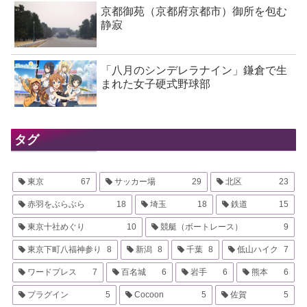
京都御苑（京都府京都市）御所を包む
静寂
「八月のシンデレラナイン」鎌倉で生
まれた女子硬式野球部
タグ
東京
67
サッカー場
29
北区
23
赤羽をぶらぶら
18
埼玉
18
鉄道
15
東京十社めぐり
10
競艇（ボートレース）
9
東京下町八福神参り
8
新潟
8
千葉
8
低山ハイク
7
ワードプレス
7
百名城
6
岩手
6
熊本
6
プラグイン
5
Cocoon
5
佐賀
5