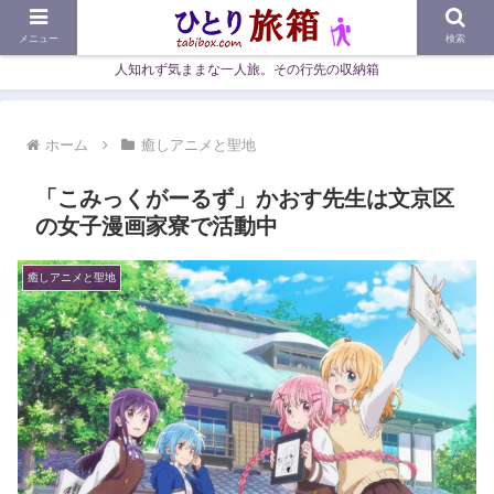
メニュー
検索
人知れず気ままな一人旅。その行先の収納箱
ホーム
癒しアニメと聖地
「こみっくがーるず」かおす先生は文京区
の女子漫画家寮で活動中
癒しアニメと聖地