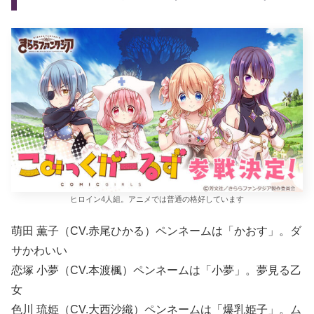
ヒロイン4人組。アニメでは普通の格好しています
萌田 薫子（CV.赤尾ひかる）ペンネームは「かおす」。ダ
サかわいい
恋塚 小夢（CV.本渡楓）ペンネームは「小夢」。夢見る乙
女
色川 琉姫（CV.大西沙織）ペンネームは「爆乳姫子」。ム