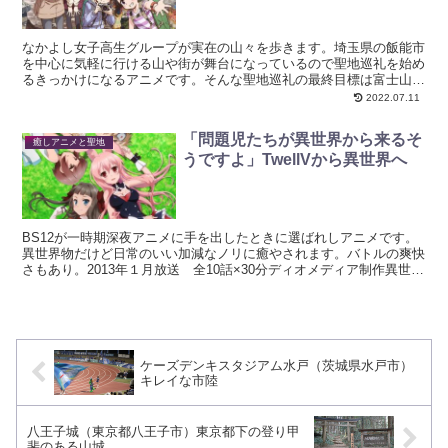
なかよし女子高生グループが実在の山々を歩きます。埼玉県の飯能市
を中心に気軽に行ける山や街が舞台になっているので聖地巡礼を始め
るきっかけになるアニメです。そんな聖地巡礼の最終目標は富士山で
す。2013年1月 1期放送 全12話×5分2014年...
2022.07.11
「問題児たちが異世界から来るそ
癒しアニメと聖地
うですよ」TwellVから異世界へ
BS12が一時期深夜アニメに手を出したときに選ばれしアニメです。
異世界物だけど日常のいい加減なノリに癒やされます。バトルの爽快
さもあり。2013年１月放送 全10話×30分ディオメディア制作異世界
無双ものにして日常生活を楽しむ物語いきなり異...
ケーズデンキスタジアム水戸（茨城県水戸市）
キレイな市陸
八王子城（東京都八王子市）東京都下の登り甲
斐のある山城